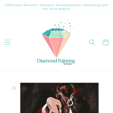
Direkt
100% Gratis Versand! | Schweizer Ansprechpartner | Bezahlung auch
zum
mit Twint möglich
Inhalt
Warenko
oduktinformationen
ringen