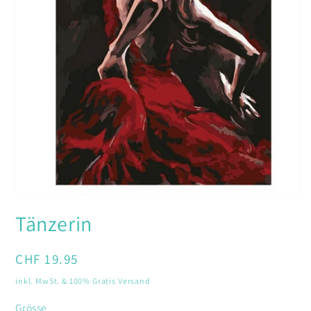
Medien
1
Tänzerin
in
Modal
öffnen
Normaler
CHF 19.95
Preis
inkl. MwSt. & 100% Gratis Versand
Grösse