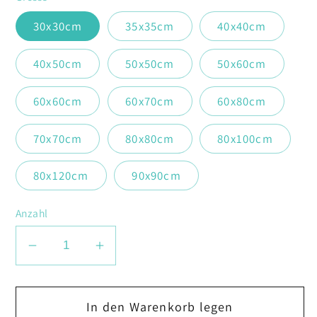
30x30cm
35x35cm
40x40cm
40x50cm
50x50cm
50x60cm
60x60cm
60x70cm
60x80cm
70x70cm
80x80cm
80x100cm
80x120cm
90x90cm
Anzahl
Verringere
Erhöhe
die
die
Menge
Menge
In den Warenkorb legen
für
für