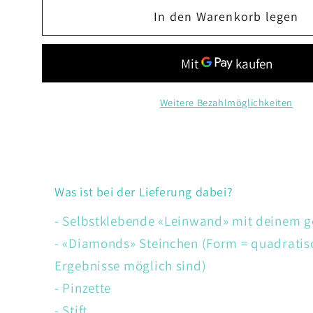
Menge
Menge
In den Warenkorb legen
für
für
Tiger
Tiger
Weitere Bezahlmöglichkeiten
Was ist bei der Lieferung dabei?
- Selbstklebende «Leinwand» mit deinem 
- «Diamonds» Steinchen (Form = quadratis
Ergebnisse möglich sind)
- Pinzette
- Stift