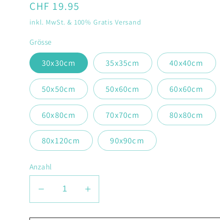
Normaler
CHF 19.95
Preis
inkl. MwSt. & 100% Gratis Versand
Grösse
30x30cm
35x35cm
40x40cm
50x50cm
50x60cm
60x60cm
60x80cm
70x70cm
80x80cm
80x120cm
90x90cm
Anzahl
Verringere
Erhöhe
die
die