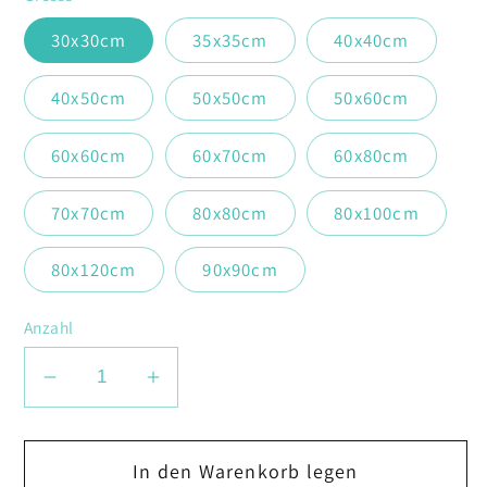
30x30cm
35x35cm
40x40cm
40x50cm
50x50cm
50x60cm
60x60cm
60x70cm
60x80cm
70x70cm
80x80cm
80x100cm
80x120cm
90x90cm
Anzahl
Verringere
Erhöhe
die
die
Menge
Menge
In den Warenkorb legen
für
für