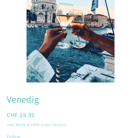
Medien
1
Venedig
in
Modal
öffnen
Normaler
CHF 19.95
Preis
inkl. MwSt. & 100% Gratis Versand
Grösse