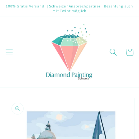
Direkt
100% Gratis Versand! | Schweizer Ansprechpartner | Bezahlung auch
zum
mit Twint möglich
Inhalt
Warenko
oduktinformationen
ringen