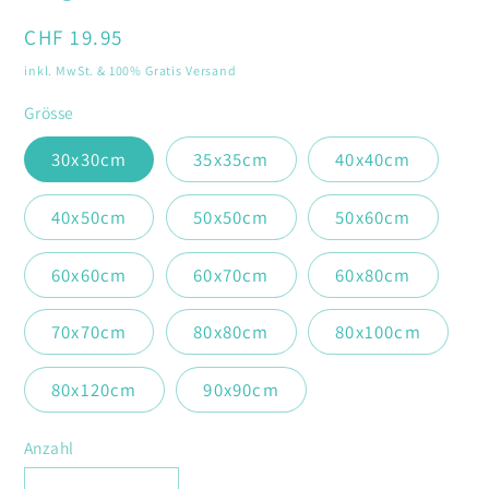
öffnen
Normaler
CHF 19.95
Preis
inkl. MwSt. & 100% Gratis Versand
Grösse
30x30cm
35x35cm
40x40cm
40x50cm
50x50cm
50x60cm
60x60cm
60x70cm
60x80cm
70x70cm
80x80cm
80x100cm
80x120cm
90x90cm
Anzahl