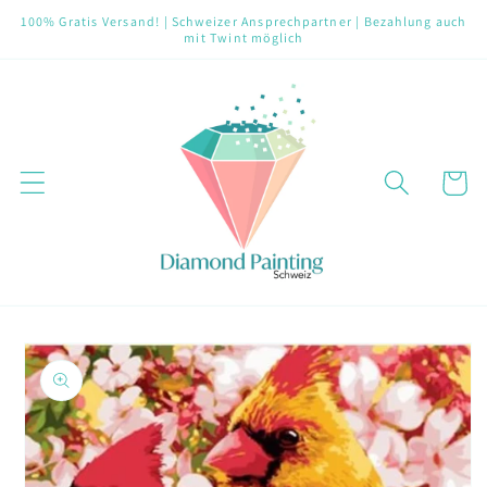
Direkt
100% Gratis Versand! | Schweizer Ansprechpartner | Bezahlung auch
zum
mit Twint möglich
Inhalt
Warenko
oduktinformationen
ringen