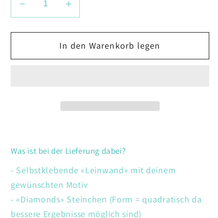
Verringere
Erhöhe
die
die
Menge
Menge
In den Warenkorb legen
für
für
Vögel
Vögel
mit
mit
Blumen
Blumen
Was ist bei der Lieferung dabei?
- Selbstklebende «Leinwand» mit deinem
gewünschten Motiv
- «Diamonds» Steinchen (Form = quadratisch da
bessere Ergebnisse möglich sind)