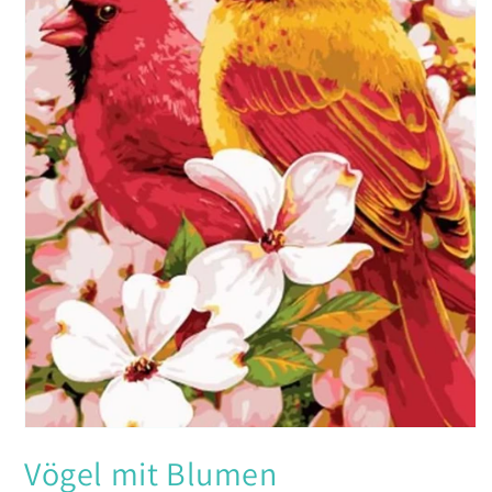
Medien
1
Vögel mit Blumen
in
Modal