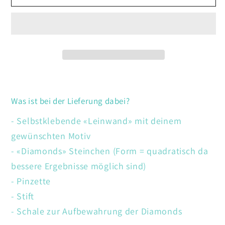
Vögel
Vögel
mit
mit
Blumen
Blumen
Was ist bei der Lieferung dabei?
- Selbstklebende «Leinwand» mit deinem
gewünschten Motiv
- «Diamonds» Steinchen (Form = quadratisch da
bessere Ergebnisse möglich sind)
- Pinzette
- Stift
- Schale zur Aufbewahrung der Diamonds