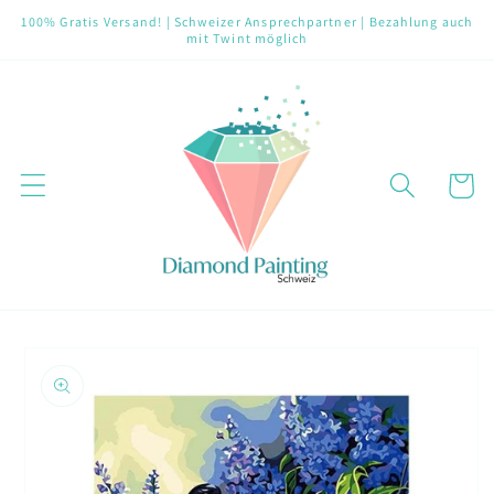
Direkt
100% Gratis Versand! | Schweizer Ansprechpartner | Bezahlung auch
zum
mit Twint möglich
Inhalt
Warenko
oduktinformationen
ringen