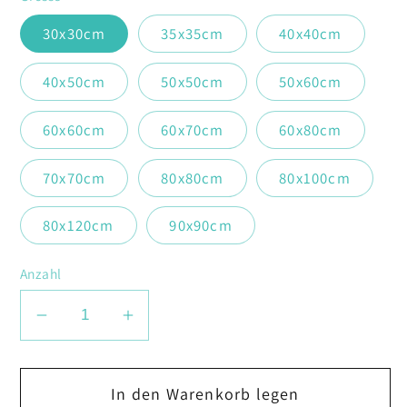
30x30cm
35x35cm
40x40cm
40x50cm
50x50cm
50x60cm
60x60cm
60x70cm
60x80cm
70x70cm
80x80cm
80x100cm
80x120cm
90x90cm
Anzahl
Verringere
Erhöhe
die
die
Menge
Menge
In den Warenkorb legen
für
für