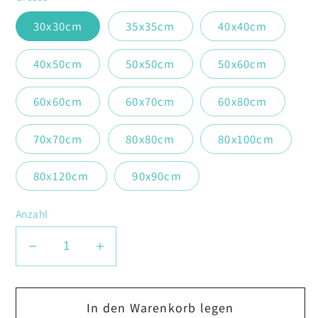
30x30cm
35x35cm
40x40cm
40x50cm
50x50cm
50x60cm
60x60cm
60x70cm
60x80cm
70x70cm
80x80cm
80x100cm
80x120cm
90x90cm
Anzahl
Verringere
Erhöhe
die
die
Menge
Menge
In den Warenkorb legen
für
für