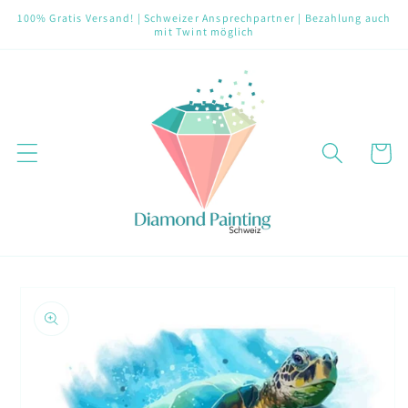
Direkt
100% Gratis Versand! | Schweizer Ansprechpartner | Bezahlung auch
zum
mit Twint möglich
Inhalt
Warenko
oduktinformationen
ringen