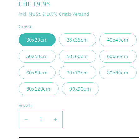
Normaler
CHF 19.95
Preis
inkl. MwSt. & 100% Gratis Versand
Grösse
30x30cm
35x35cm
40x40cm
50x50cm
50x60cm
60x60cm
60x80cm
70x70cm
80x80cm
80x120cm
90x90cm
Anzahl
Verringere
Erhöhe
die
die