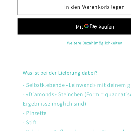
Menge
Menge
In den Warenkorb legen
für
für
Wolf
Wolf
Weitere Bezahlmöglichkeiten
Was ist bei der Lieferung dabei?
- Selbstklebende «Leinwand» mit deinem 
- «Diamonds» Steinchen (Form = quadratis
Ergebnisse möglich sind)
- Pinzette
- Stift