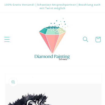
Direkt
100% Gratis Versand! | Schweizer Ansprechpartner | Bezahlung auch
zum
mit Twint möglich
Inhalt
Warenko
oduktinformationen
ringen