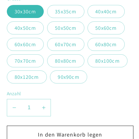
30x30cm
35x35cm
40x40cm
40x50cm
50x50cm
50x60cm
60x60cm
60x70cm
60x80cm
70x70cm
80x80cm
80x100cm
80x120cm
90x90cm
Anzahl
Verringere
Erhöhe
die
die
Menge
Menge
In den Warenkorb legen
für
für