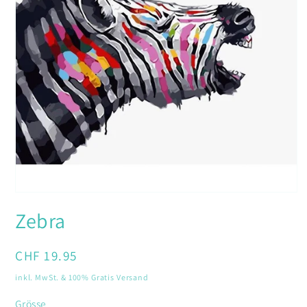
Medien
1
Zebra
in
Modal
öffnen
Normaler
CHF 19.95
Preis
inkl. MwSt. & 100% Gratis Versand
Grösse