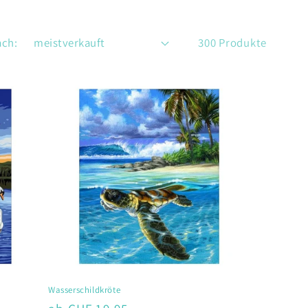
ach:
300 Produkte
Wasserschildkröte