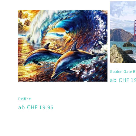
Golden Gate B
Normaler
ab CHF 1
Preis
Delfine
Normaler
ab CHF 19.95
Preis