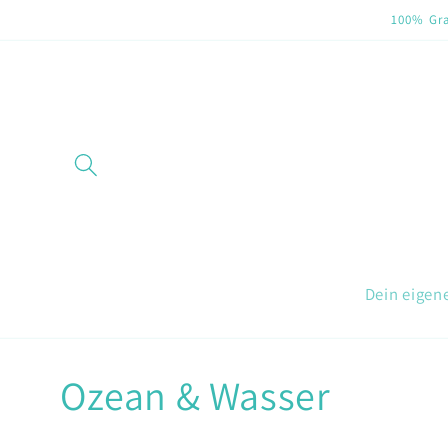
Direkt
100% Gra
zum
Inhalt
Dein eigen
K
Ozean & Wasser
a