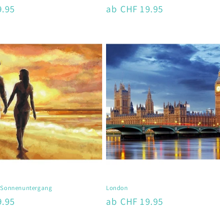
9.95
Normaler
ab CHF 19.95
Preis
m Sonnenuntergang
London
9.95
Normaler
ab CHF 19.95
Preis