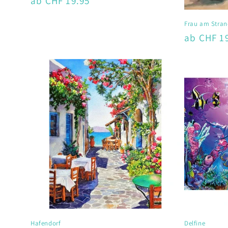
Normaler
ab CHF 19.95
Preis
Frau am Stran
Normaler
ab CHF 1
Preis
Hafendorf
Delfine