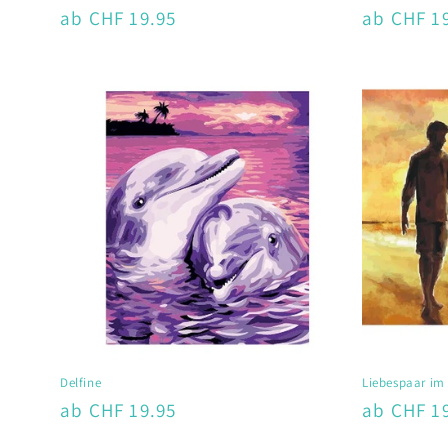
Normaler
ab CHF 19.95
Normaler
ab CHF 1
Preis
Preis
Delfine
Liebespaar i
Normaler
ab CHF 19.95
Normaler
ab CHF 1
Preis
Preis